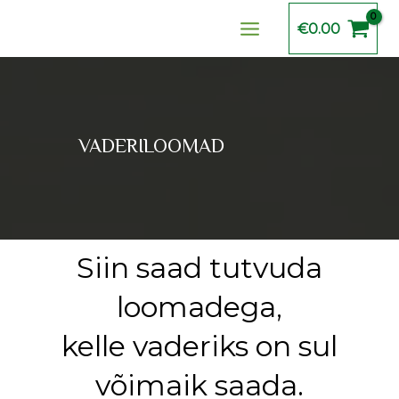
Skip
Main
€
0.00
to
Menu
content
VADERILOOMAD
Siin saad tutvuda
loomadega,
kelle vaderiks on sul
võimaik saada.