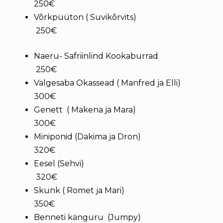
250€
Võrkpüüton ( Suvikõrvits)
250€
Naeru- Safriinlind Kookaburrad
250€
Valgesaba Okassead ( Manfred ja Elli)
300€
Genett ( Makena ja Mara)
300€
Miniponid (Dakima ja Dron)
320€
Eesel (Sehvi)
320€
Skunk ( Romet ja Mari)
350€
Benneti känguru (Jumpy)