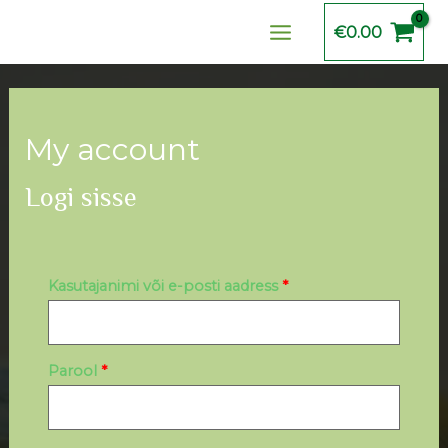
Skip
Nõutud
Nõutud
Main
€
0.00
to
Menu
content
My account
Logi sisse
Kasutajanimi või e-posti aadress
*
Parool
*