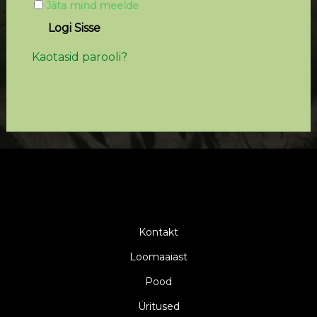
Jäta mind meelde
Logi Sisse
Kaotasid parooli?
Kontakt
Loomaaiast
Pood
Üritused