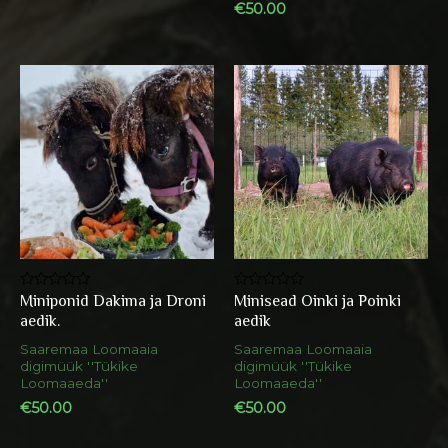
€
50.00
Miniponid Dakima ja Droni
Minisead Oinki ja Poinki
Hinnanguga
Hinnanguga
0
0
aedik.
aedik
/
/
5
5
Saaremaa Loomaaia
Saaremaa Loomaaia
digimüük ''Tükike
digimüük ''Tükike
Loomaaeda''
Loomaaeda''
€
50.00
€
50.00