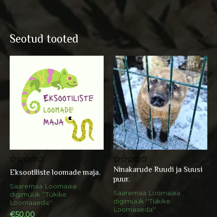
Seotud tooted
Ninakarude Ruudi ja Suusi
Hinnanguga
Hinnanguga
Eksootiliste loomade maja.
0
0
puur.
/
/
Saaremaa Loomaaia
5
5
Saaremaa Loomaaia
digimüük ''Tükike
digimüük ''Tükike
Loomaaeda''
Loomaaeda''
€
50.00