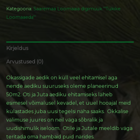
Kategooria:
Saaremaa Loomaaia digimüük ''Tükike
Loomaaeda''
Kirjeldus
Arvustused (0)
Okassigade aedik on küll veel ehitamisel aga
nende aediku suuruseks oleme planeerinud
50m2. Oti ja Juta aediku ehitamiseks läheb
esimesel võimalusel kevadel, et uuel hooajal meid
külastades juba uusi tegelsi näha saaks. Okkalise
välimuse juures on neil väga sõbralik ja
uudishimulik iseloom. Otile ja Jutale meeldib väga
teritada oma hambaid puid närides.