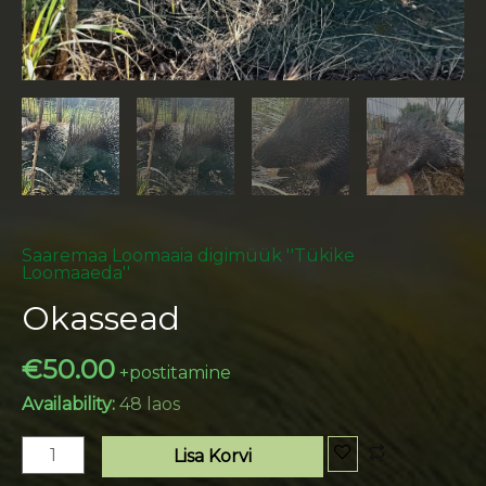
Saaremaa Loomaaia digimüük ''Tükike
Loomaaeda''
Okassead
€
50.00
+postitamine
Availability:
48 laos
Lisa Korvi