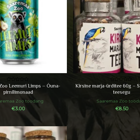
Zoo Leemuri Limps – Õuna-
Kirsine marja-ürditee 60g –
Hinnanguga
Hinnanguga
0
0
pirnilimonaad
teesegu
/
/
5
5
aremaa Zoo toodang
Saaremaa Zoo tood
€
3.00
€
8.50