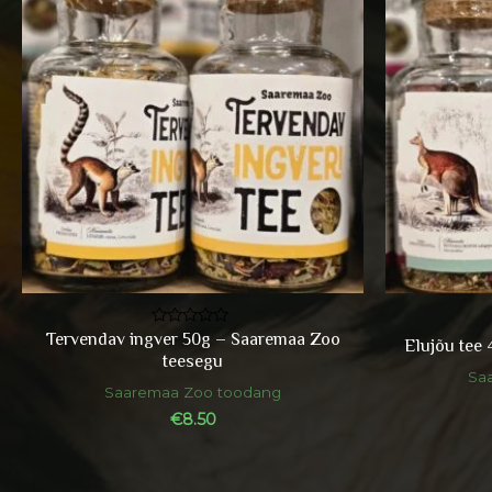
Tervendav ingver 50g – Saaremaa Zoo
Hinnanguga
Elujõu tee
0
teesegu
/
Sa
5
Saaremaa Zoo toodang
€
8.50