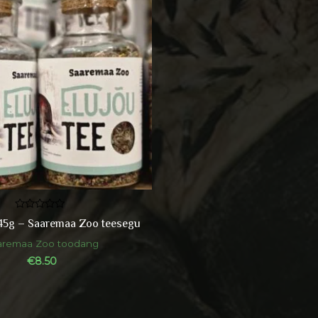
Hinnanguga
 45g – Saaremaa Zoo teesegu
0
/
aremaa Zoo toodang
5
€
8.50