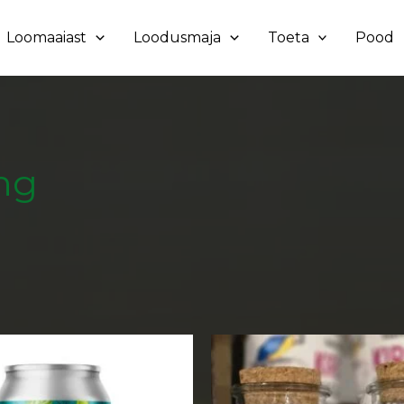
Loomaaiast
Loodusmaja
Toeta
Pood
ng