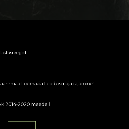
lastusreeglid
Saaremaa Loomaaia Loodusmaja rajamine"
K 2014-2020 meede 1
Loe Siit