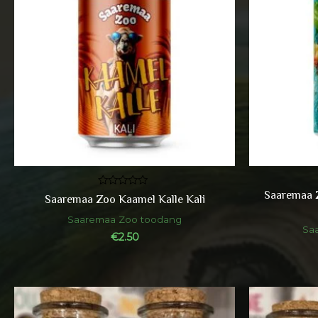
Saaremaa 
Hinnanguga
Saaremaa Zoo Kaamel Kalle Kali
0
/
Saaremaa Zoo toodang
5
Sa
€
2.50